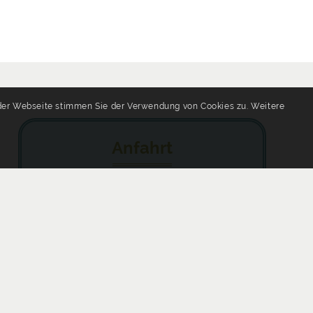
 der Webseite stimmen Sie der Verwendung von Cookies zu. Weitere
Anfahrt
Wir sind ganz in der Nähe /
um die Ecke vom
Kreisverwaltungsreferat
München /Poccistraße in der:
Ruppertstr. 28
80337 München