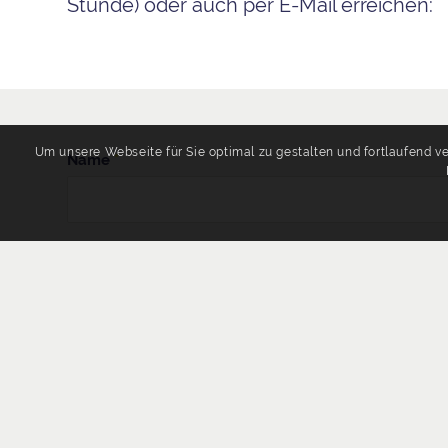
Stunde) oder auch per E-Mail erreichen:
Um unsere Webseite für Sie optimal zu gestalten und fortlaufend 
Name
*
E-Mail
*
Betreff
*
Nachricht
*